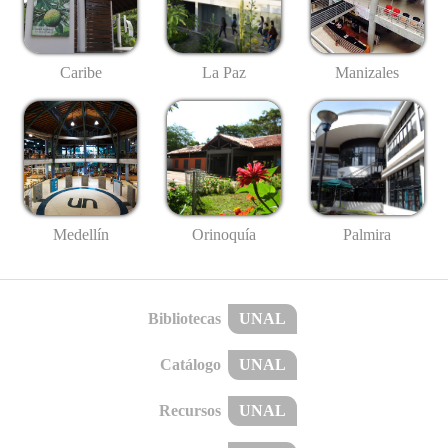
Caribe
La Paz
Manizales
Medellín
Palmira
Orinoquía
Bibliotecas
UNAL
Catálogo
UNAL
Recursos
UNAL