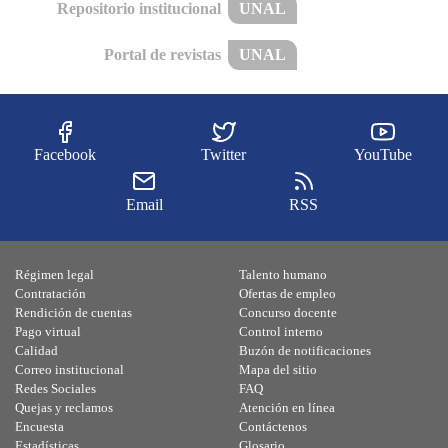
Repositorio institucional
UNAL
Portal de revistas
UNAL
Facebook
Twitter
YouTube
Email
RSS
Régimen legal
Talento humano
Contratación
Ofertas de empleo
Rendición de cuentas
Concurso docente
Pago virtual
Control interno
Calidad
Buzón de notificaciones
Correo institucional
Mapa del sitio
Redes Sociales
FAQ
Quejas y reclamos
Atención en línea
Encuesta
Contáctenos
Estadísticas
Glosario