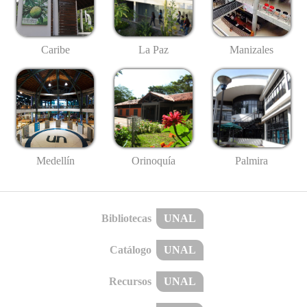
Caribe
La Paz
Manizales
Medellín
Palmira
Orinoquía
Bibliotecas
UNAL
Catálogo
UNAL
Recursos
UNAL