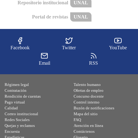
Repositorio institucional
UNAL
Portal de revistas
UNAL
Facebook
Twitter
YouTube
Email
RSS
Régimen legal
Talento humano
Contratación
Ofertas de empleo
Rendición de cuentas
Concurso docente
Pago virtual
Control interno
Calidad
Buzón de notificaciones
Correo institucional
Mapa del sitio
Redes Sociales
FAQ
Quejas y reclamos
Atención en línea
Encuesta
Contáctenos
Estadísticas
Glosario