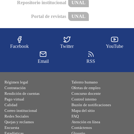
Repositorio institucional
UNAL
Portal de revistas
UNAL
Facebook
Twitter
YouTube
Email
RSS
Régimen legal
Talento humano
Contratación
Ofertas de empleo
Rendición de cuentas
Concurso docente
Pago virtual
Control interno
Calidad
Buzón de notificaciones
Correo institucional
Mapa del sitio
Redes Sociales
FAQ
Quejas y reclamos
Atención en línea
Encuesta
Contáctenos
Estadísticas
Glosario