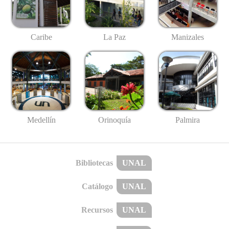
Caribe
La Paz
Manizales
Medellín
Palmira
Orinoquía
Bibliotecas
UNAL
Catálogo
UNAL
Recursos
UNAL