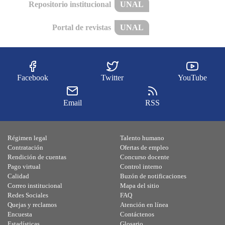
Repositorio institucional
UNAL
Portal de revistas
UNAL
Facebook
Twitter
YouTube
Email
RSS
Régimen legal
Talento humano
Contratación
Ofertas de empleo
Rendición de cuentas
Concurso docente
Pago virtual
Control interno
Calidad
Buzón de notificaciones
Correo institucional
Mapa del sitio
Redes Sociales
FAQ
Quejas y reclamos
Atención en línea
Encuesta
Contáctenos
Estadísticas
Glosario