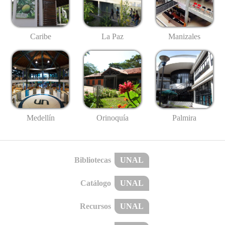
Caribe
La Paz
Manizales
Medellín
Palmira
Orinoquía
Bibliotecas
UNAL
Catálogo
UNAL
Recursos
UNAL