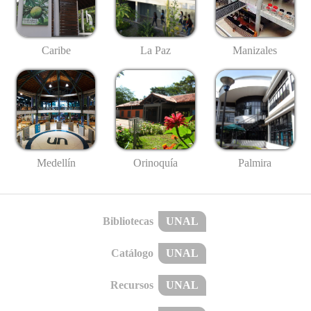
Caribe
La Paz
Manizales
Medellín
Palmira
Orinoquía
Bibliotecas
UNAL
Catálogo
UNAL
Recursos
UNAL