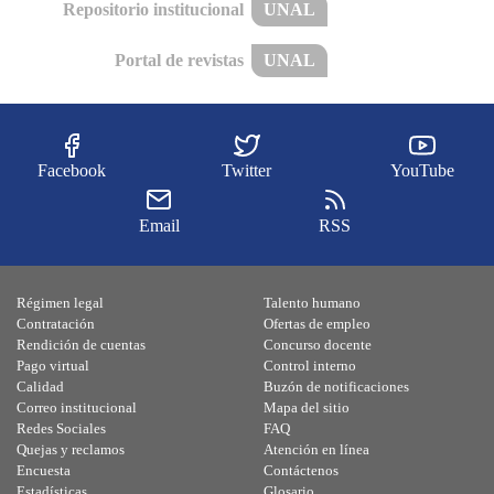
Repositorio institucional
UNAL
Portal de revistas
UNAL
Facebook
Twitter
YouTube
Email
RSS
Régimen legal
Talento humano
Contratación
Ofertas de empleo
Rendición de cuentas
Concurso docente
Pago virtual
Control interno
Calidad
Buzón de notificaciones
Correo institucional
Mapa del sitio
Redes Sociales
FAQ
Quejas y reclamos
Atención en línea
Encuesta
Contáctenos
Estadísticas
Glosario