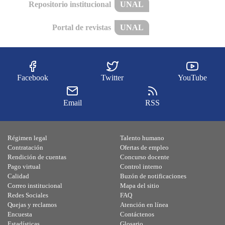
Repositorio institucional
UNAL
Portal de revistas
UNAL
Facebook
Twitter
YouTube
Email
RSS
Régimen legal
Talento humano
Contratación
Ofertas de empleo
Rendición de cuentas
Concurso docente
Pago virtual
Control interno
Calidad
Buzón de notificaciones
Correo institucional
Mapa del sitio
Redes Sociales
FAQ
Quejas y reclamos
Atención en línea
Encuesta
Contáctenos
Estadísticas
Glosario