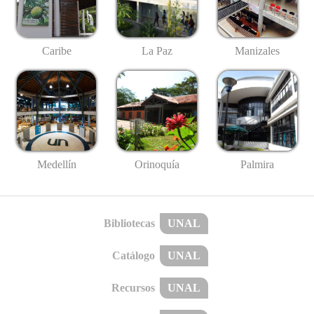
Caribe
La Paz
Manizales
Medellín
Palmira
Orinoquía
Bibliotecas
UNAL
Catálogo
UNAL
Recursos
UNAL