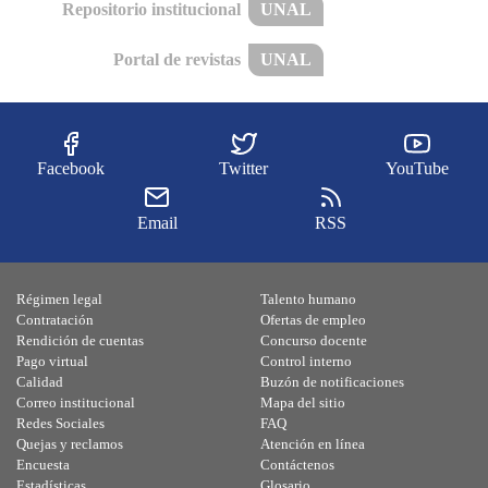
Repositorio institucional
UNAL
Portal de revistas
UNAL
Facebook
Twitter
YouTube
Email
RSS
Régimen legal
Talento humano
Contratación
Ofertas de empleo
Rendición de cuentas
Concurso docente
Pago virtual
Control interno
Calidad
Buzón de notificaciones
Correo institucional
Mapa del sitio
Redes Sociales
FAQ
Quejas y reclamos
Atención en línea
Encuesta
Contáctenos
Estadísticas
Glosario