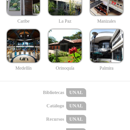
Caribe
La Paz
Manizales
Medellín
Palmira
Orinoquía
Bibliotecas
UNAL
Catálogo
UNAL
Recursos
UNAL