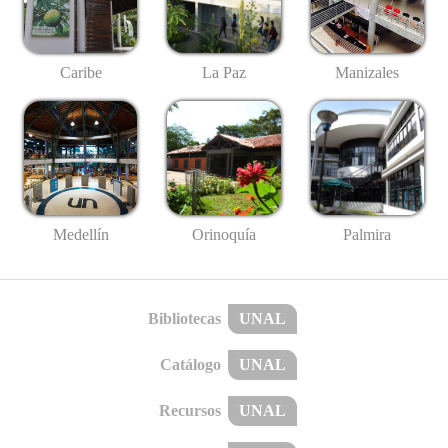
Caribe
La Paz
Manizales
Medellín
Palmira
Orinoquía
Bibliotecas
UNAL
Catálogo
UNAL
Recursos
UNAL