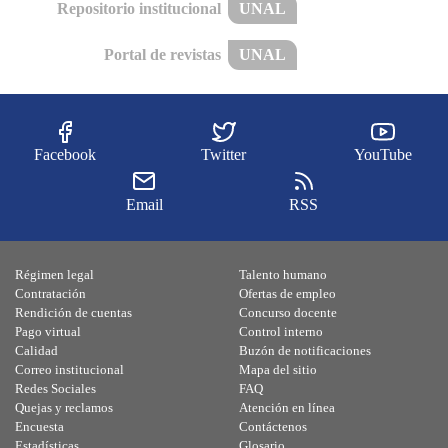
Repositorio institucional
UNAL
Portal de revistas
UNAL
Facebook
Twitter
YouTube
Email
RSS
Régimen legal
Talento humano
Contratación
Ofertas de empleo
Rendición de cuentas
Concurso docente
Pago virtual
Control interno
Calidad
Buzón de notificaciones
Correo institucional
Mapa del sitio
Redes Sociales
FAQ
Quejas y reclamos
Atención en línea
Encuesta
Contáctenos
Estadísticas
Glosario