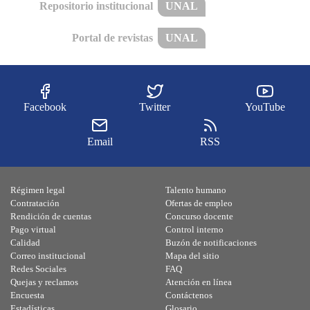
Repositorio institucional
UNAL
Portal de revistas
UNAL
Facebook
Twitter
YouTube
Email
RSS
Régimen legal
Talento humano
Contratación
Ofertas de empleo
Rendición de cuentas
Concurso docente
Pago virtual
Control interno
Calidad
Buzón de notificaciones
Correo institucional
Mapa del sitio
Redes Sociales
FAQ
Quejas y reclamos
Atención en línea
Encuesta
Contáctenos
Estadísticas
Glosario