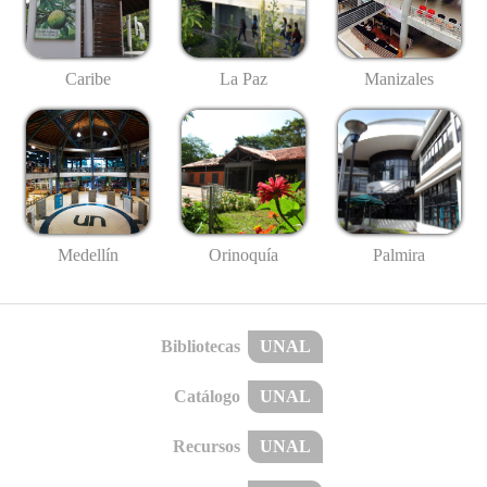
Caribe
La Paz
Manizales
Medellín
Palmira
Orinoquía
Bibliotecas
UNAL
Catálogo
UNAL
Recursos
UNAL