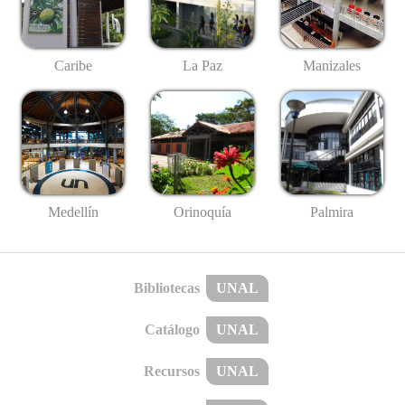
Caribe
La Paz
Manizales
Medellín
Palmira
Orinoquía
Bibliotecas
UNAL
Catálogo
UNAL
Recursos
UNAL