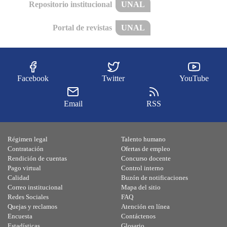
Repositorio institucional
UNAL
Portal de revistas
UNAL
Facebook
Twitter
YouTube
Email
RSS
Régimen legal
Talento humano
Contratación
Ofertas de empleo
Rendición de cuentas
Concurso docente
Pago virtual
Control interno
Calidad
Buzón de notificaciones
Correo institucional
Mapa del sitio
Redes Sociales
FAQ
Quejas y reclamos
Atención en línea
Encuesta
Contáctenos
Estadísticas
Glosario