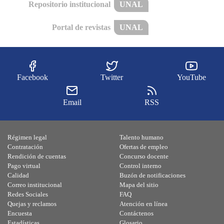
Repositorio institucional
UNAL
Portal de revistas
UNAL
Facebook
Twitter
YouTube
Email
RSS
Régimen legal
Talento humano
Contratación
Ofertas de empleo
Rendición de cuentas
Concurso docente
Pago virtual
Control interno
Calidad
Buzón de notificaciones
Correo institucional
Mapa del sitio
Redes Sociales
FAQ
Quejas y reclamos
Atención en línea
Encuesta
Contáctenos
Estadísticas
Glosario