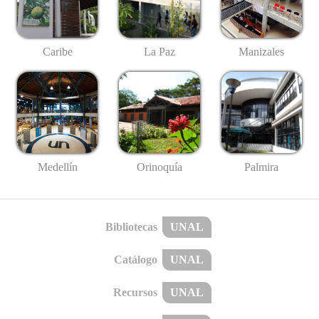
Caribe
La Paz
Manizales
Medellín
Palmira
Orinoquía
Bibliotecas
UNAL
Catálogo
UNAL
Recursos
UNAL