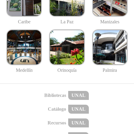
Caribe
La Paz
Manizales
Medellín
Palmira
Orinoquía
Bibliotecas
UNAL
Catálogo
UNAL
Recursos
UNAL