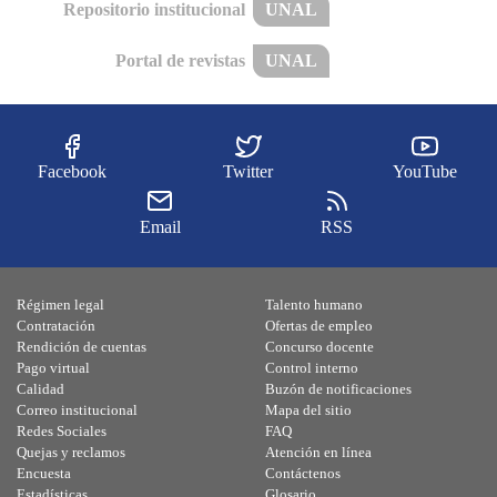
Repositorio institucional
UNAL
Portal de revistas
UNAL
Facebook
Twitter
YouTube
Email
RSS
Régimen legal
Talento humano
Contratación
Ofertas de empleo
Rendición de cuentas
Concurso docente
Pago virtual
Control interno
Calidad
Buzón de notificaciones
Correo institucional
Mapa del sitio
Redes Sociales
FAQ
Quejas y reclamos
Atención en línea
Encuesta
Contáctenos
Estadísticas
Glosario