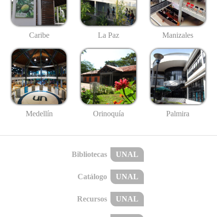
Caribe
La Paz
Manizales
Medellín
Palmira
Orinoquía
Bibliotecas
UNAL
Catálogo
UNAL
Recursos
UNAL