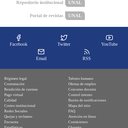
Repositorio institucional
UNAL
Portal de revistas
UNAL
Facebook
Twitter
YouTube
Email
RSS
Régimen legal
Talento humano
Contratación
Ofertas de empleo
Rendición de cuentas
Concurso docente
Pago virtual
Control interno
Calidad
Buzón de notificaciones
Correo institucional
Mapa del sitio
Redes Sociales
FAQ
Quejas y reclamos
Atención en línea
Encuesta
Contáctenos
Estadísticas
Glosario