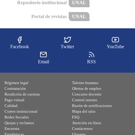
Repositorio institucional
UNAL
Portal de revistas
UNAL
Facebook
Twitter
YouTube
Email
RSS
Régimen legal
Talento humano
Contratación
Ofertas de empleo
Rendición de cuentas
Concurso docente
Pago virtual
Control interno
Calidad
Buzón de notificaciones
Correo institucional
Mapa del sitio
Redes Sociales
FAQ
Quejas y reclamos
Atención en línea
Encuesta
Contáctenos
Estadísticas
Glosario