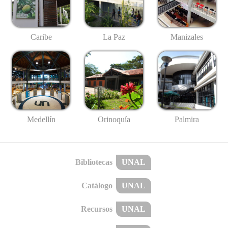
Caribe
La Paz
Manizales
Medellín
Palmira
Orinoquía
Bibliotecas
UNAL
Catálogo
UNAL
Recursos
UNAL