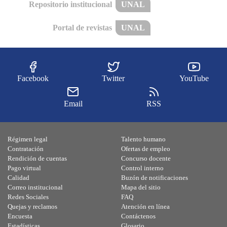
Repositorio institucional
UNAL
Portal de revistas
UNAL
Facebook
Twitter
YouTube
Email
RSS
Régimen legal
Talento humano
Contratación
Ofertas de empleo
Rendición de cuentas
Concurso docente
Pago virtual
Control interno
Calidad
Buzón de notificaciones
Correo institucional
Mapa del sitio
Redes Sociales
FAQ
Quejas y reclamos
Atención en línea
Encuesta
Contáctenos
Estadísticas
Glosario