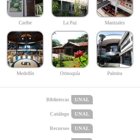
Caribe
La Paz
Manizales
Medellín
Palmira
Orinoquía
Bibliotecas
UNAL
Catálogo
UNAL
Recursos
UNAL