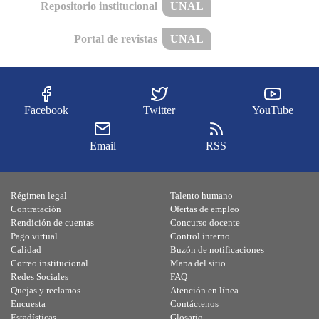
Repositorio institucional
UNAL
Portal de revistas
UNAL
Facebook
Twitter
YouTube
Email
RSS
Régimen legal
Talento humano
Contratación
Ofertas de empleo
Rendición de cuentas
Concurso docente
Pago virtual
Control interno
Calidad
Buzón de notificaciones
Correo institucional
Mapa del sitio
Redes Sociales
FAQ
Quejas y reclamos
Atención en línea
Encuesta
Contáctenos
Estadísticas
Glosario