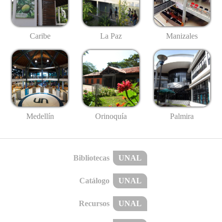
Caribe
La Paz
Manizales
Medellín
Palmira
Orinoquía
Bibliotecas
UNAL
Catálogo
UNAL
Recursos
UNAL