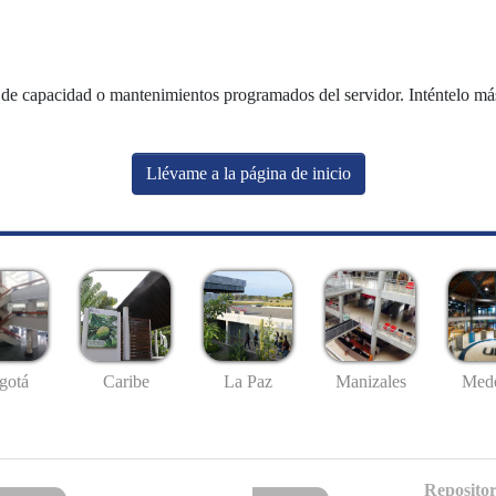
de capacidad o mantenimientos programados del servidor. Inténtelo más 
Llévame a la página de inicio
gotá
Caribe
La Paz
Manizales
Mede
Repositor