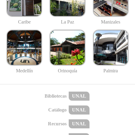
Caribe
La Paz
Manizales
Medellín
Palmira
Orinoquía
Bibliotecas
UNAL
Catálogo
UNAL
Recursos
UNAL