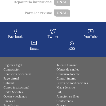
Repositorio institucional
UNAL
Portal de revistas
UNAL
Facebook
Twitter
YouTube
Email
RSS
Régimen legal
Talento humano
Contratación
Ofertas de empleo
Rendición de cuentas
Concurso docente
Pago virtual
Control interno
Calidad
Buzón de notificaciones
Correo institucional
Mapa del sitio
Redes Sociales
FAQ
Quejas y reclamos
Atención en línea
Encuesta
Contáctenos
Estadísticas
Glosario