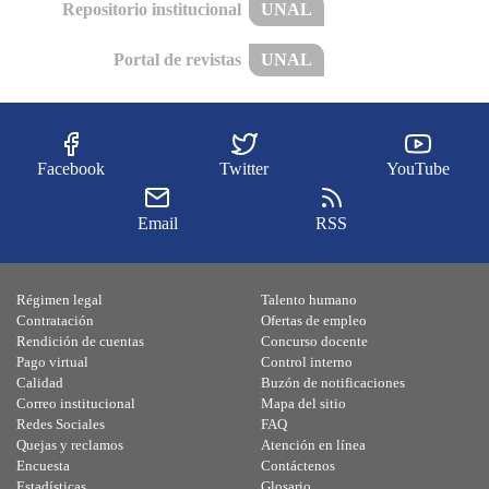
Repositorio institucional
UNAL
Portal de revistas
UNAL
Facebook
Twitter
YouTube
Email
RSS
Régimen legal
Talento humano
Contratación
Ofertas de empleo
Rendición de cuentas
Concurso docente
Pago virtual
Control interno
Calidad
Buzón de notificaciones
Correo institucional
Mapa del sitio
Redes Sociales
FAQ
Quejas y reclamos
Atención en línea
Encuesta
Contáctenos
Estadísticas
Glosario