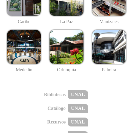
Caribe
La Paz
Manizales
Medellín
Palmira
Orinoquía
Bibliotecas
UNAL
Catálogo
UNAL
Recursos
UNAL