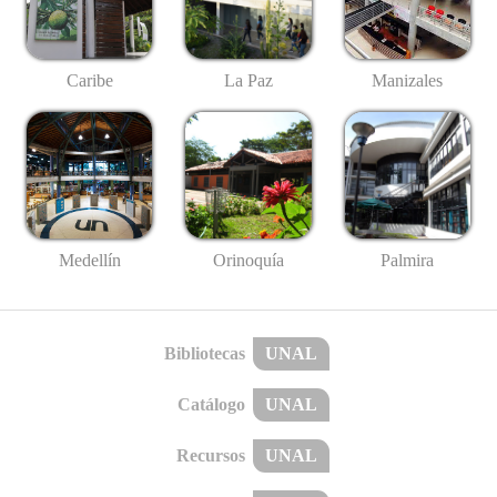
Caribe
La Paz
Manizales
Medellín
Palmira
Orinoquía
Bibliotecas
UNAL
Catálogo
UNAL
Recursos
UNAL