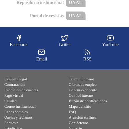
Repositorio institucional
UNAL
Portal de revistas
UNAL
Facebook
Twitter
YouTube
Email
RSS
Régimen legal
Talento humano
Contratación
Ofertas de empleo
Rendición de cuentas
Concurso docente
Pago virtual
Control interno
Calidad
Buzón de notificaciones
Correo institucional
Mapa del sitio
Redes Sociales
FAQ
Quejas y reclamos
Atención en línea
Encuesta
Contáctenos
Estadísticas
Glosario