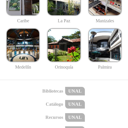
Caribe
La Paz
Manizales
Medellín
Palmira
Orinoquía
Bibliotecas
UNAL
Catálogo
UNAL
Recursos
UNAL