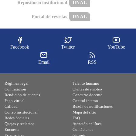
Repositorio institucional
UNAL
Portal de revistas
UNAL
Facebook
Twitter
YouTube
Email
RSS
Régimen legal
Talento humano
Contratación
Ofertas de empleo
Rendición de cuentas
Concurso docente
Pago virtual
Control interno
Calidad
Buzón de notificaciones
Correo institucional
Mapa del sitio
Redes Sociales
FAQ
Quejas y reclamos
Atención en línea
Encuesta
Contáctenos
Estadísticas
Glosario