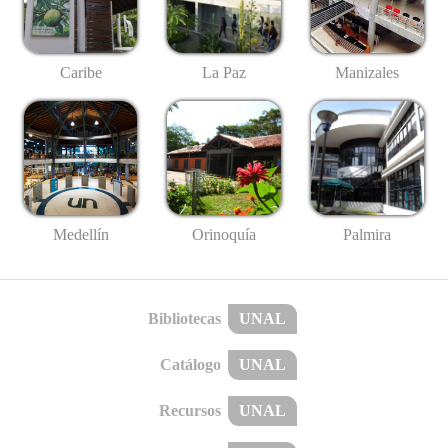
Caribe
La Paz
Manizales
Medellín
Palmira
Orinoquía
Bibliotecas
UNAL
Catálogo
UNAL
Recursos
UNAL