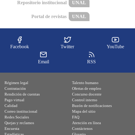
Repositorio institucional
UNAL
Portal de revistas
UNAL
Facebook
Twitter
YouTube
Email
RSS
Régimen legal
Talento humano
Contratación
Ofertas de empleo
Rendición de cuentas
Concurso docente
Pago virtual
Control interno
Calidad
Buzón de notificaciones
Correo institucional
Mapa del sitio
Redes Sociales
FAQ
Quejas y reclamos
Atención en línea
Encuesta
Contáctenos
Estadísticas
Glosario