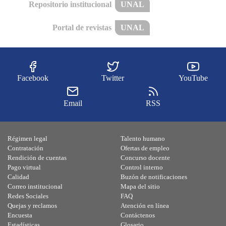
Repositorio institucional
UNAL
Portal de revistas
UNAL
Facebook
Twitter
YouTube
Email
RSS
Régimen legal
Talento humano
Contratación
Ofertas de empleo
Rendición de cuentas
Concurso docente
Pago virtual
Control interno
Calidad
Buzón de notificaciones
Correo institucional
Mapa del sitio
Redes Sociales
FAQ
Quejas y reclamos
Atención en línea
Encuesta
Contáctenos
Estadísticas
Glosario