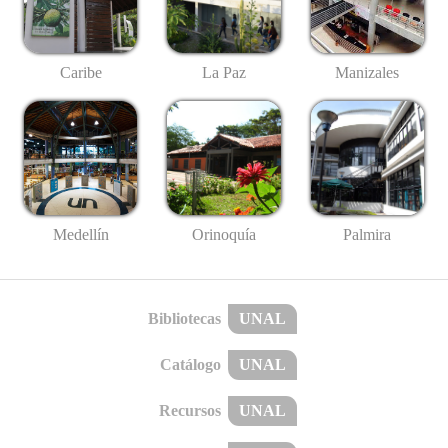
Caribe
La Paz
Manizales
Medellín
Palmira
Orinoquía
Bibliotecas
UNAL
Catálogo
UNAL
Recursos
UNAL