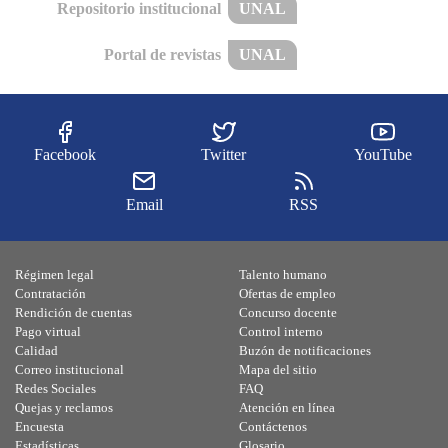
Repositorio institucional
UNAL
Portal de revistas
UNAL
Facebook
Twitter
YouTube
Email
RSS
Régimen legal
Talento humano
Contratación
Ofertas de empleo
Rendición de cuentas
Concurso docente
Pago virtual
Control interno
Calidad
Buzón de notificaciones
Correo institucional
Mapa del sitio
Redes Sociales
FAQ
Quejas y reclamos
Atención en línea
Encuesta
Contáctenos
Estadísticas
Glosario