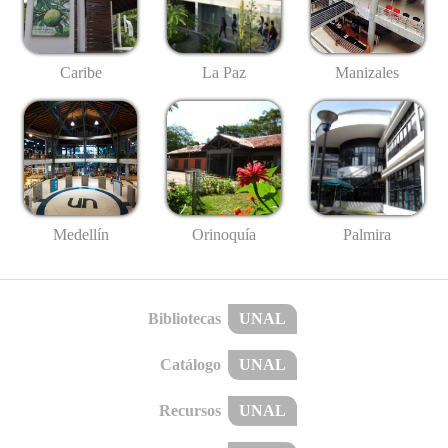
Caribe
La Paz
Manizales
Medellín
Palmira
Orinoquía
Bibliotecas
UNAL
Catálogo
UNAL
Recursos
UNAL