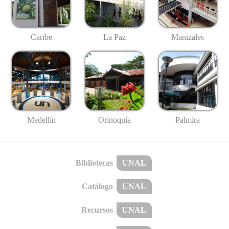
Caribe
La Paz
Manizales
Medellín
Palmira
Orinoquía
Bibliotecas
UNAL
Catálogo
UNAL
Recursos
UNAL