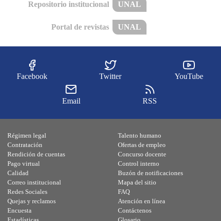
Repositorio institucional
UNAL
Portal de revistas
UNAL
Facebook
Twitter
YouTube
Email
RSS
Régimen legal
Talento humano
Contratación
Ofertas de empleo
Rendición de cuentas
Concurso docente
Pago virtual
Control interno
Calidad
Buzón de notificaciones
Correo institucional
Mapa del sitio
Redes Sociales
FAQ
Quejas y reclamos
Atención en línea
Encuesta
Contáctenos
Estadísticas
Glosario