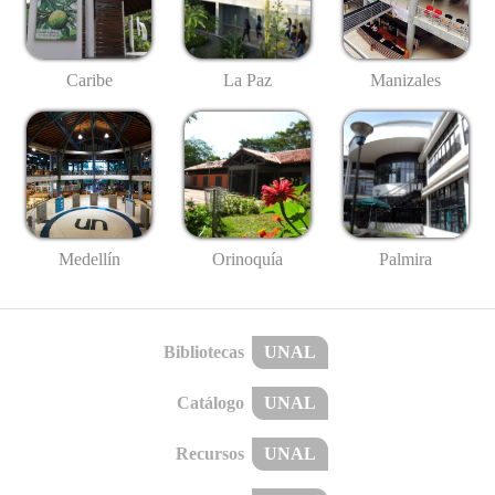
Caribe
La Paz
Manizales
Medellín
Palmira
Orinoquía
Bibliotecas
UNAL
Catálogo
UNAL
Recursos
UNAL