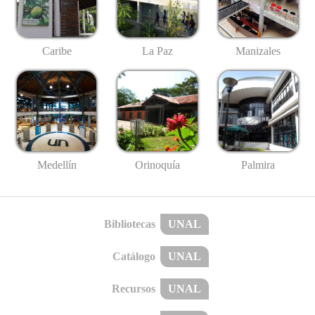
Caribe
La Paz
Manizales
Medellín
Palmira
Orinoquía
Bibliotecas
UNAL
Catálogo
UNAL
Recursos
UNAL