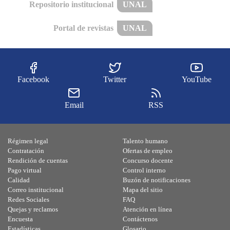
Repositorio institucional
UNAL
Portal de revistas
UNAL
Facebook
Twitter
YouTube
Email
RSS
Régimen legal
Talento humano
Contratación
Ofertas de empleo
Rendición de cuentas
Concurso docente
Pago virtual
Control interno
Calidad
Buzón de notificaciones
Correo institucional
Mapa del sitio
Redes Sociales
FAQ
Quejas y reclamos
Atención en línea
Encuesta
Contáctenos
Estadísticas
Glosario