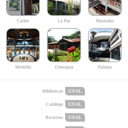
Caribe
La Paz
Manizales
Medellín
Palmira
Orinoquía
Bibliotecas
UNAL
Catálogo
UNAL
Recursos
UNAL