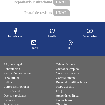
Repositorio institucional
UNAL
Portal de revistas
UNAL
Facebook
Twitter
YouTube
Email
RSS
Régimen legal
Talento humano
Contratación
Ofertas de empleo
Rendición de cuentas
Concurso docente
Pago virtual
Control interno
Calidad
Buzón de notificaciones
Correo institucional
Mapa del sitio
Redes Sociales
FAQ
Quejas y reclamos
Atención en línea
Encuesta
Contáctenos
Estadísticas
Glosario