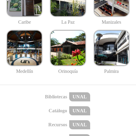
Caribe
La Paz
Manizales
Medellín
Palmira
Orinoquía
Bibliotecas
UNAL
Catálogo
UNAL
Recursos
UNAL