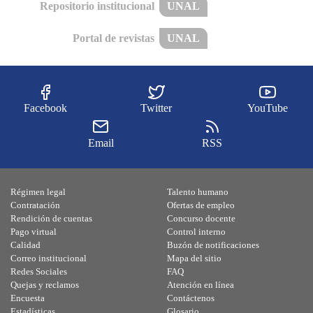
Repositorio institucional
UNAL
Portal de revistas
UNAL
Facebook
Twitter
YouTube
Email
RSS
Régimen legal
Talento humano
Contratación
Ofertas de empleo
Rendición de cuentas
Concurso docente
Pago virtual
Control interno
Calidad
Buzón de notificaciones
Correo institucional
Mapa del sitio
Redes Sociales
FAQ
Quejas y reclamos
Atención en línea
Encuesta
Contáctenos
Estadísticas
Glosario