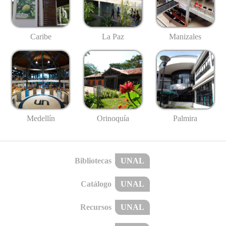
Caribe
La Paz
Manizales
Medellín
Palmira
Orinoquía
Bibliotecas
UNAL
Catálogo
UNAL
Recursos
UNAL