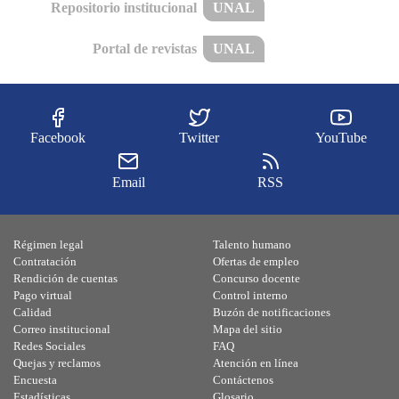
Repositorio institucional
UNAL
Portal de revistas
UNAL
Facebook
Twitter
YouTube
Email
RSS
Régimen legal
Talento humano
Contratación
Ofertas de empleo
Rendición de cuentas
Concurso docente
Pago virtual
Control interno
Calidad
Buzón de notificaciones
Correo institucional
Mapa del sitio
Redes Sociales
FAQ
Quejas y reclamos
Atención en línea
Encuesta
Contáctenos
Estadísticas
Glosario