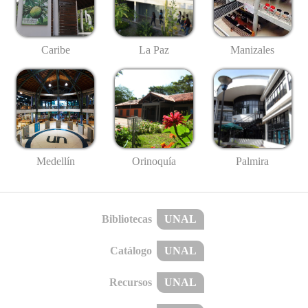
Caribe
La Paz
Manizales
Medellín
Palmira
Orinoquía
Bibliotecas
UNAL
Catálogo
UNAL
Recursos
UNAL