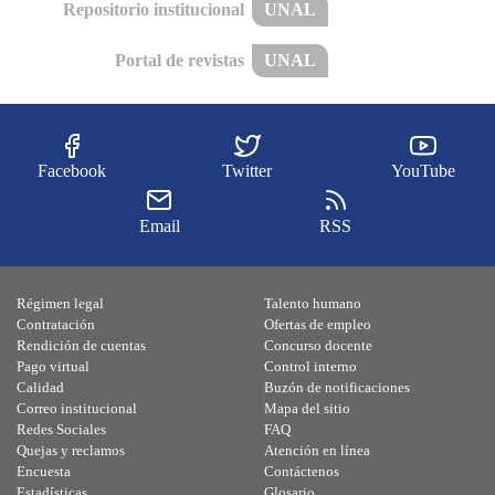
Repositorio institucional
UNAL
Portal de revistas
UNAL
Facebook
Twitter
YouTube
Email
RSS
Régimen legal
Talento humano
Contratación
Ofertas de empleo
Rendición de cuentas
Concurso docente
Pago virtual
Control interno
Calidad
Buzón de notificaciones
Correo institucional
Mapa del sitio
Redes Sociales
FAQ
Quejas y reclamos
Atención en línea
Encuesta
Contáctenos
Estadísticas
Glosario