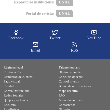
Repositorio institucional
UNAL
Portal de revistas
UNAL
Facebook
Twitter
YouTube
Email
RSS
Régimen legal
Talento humano
Contratación
Ofertas de empleo
Rendición de cuentas
Concurso docente
Pago virtual
Control interno
Calidad
Buzón de notificaciones
Correo institucional
Mapa del sitio
Redes Sociales
FAQ
Quejas y reclamos
Atención en línea
Encuesta
Contáctenos
Estadísticas
Glosario