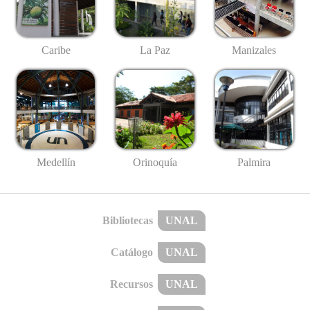
Caribe
La Paz
Manizales
Medellín
Palmira
Orinoquía
Bibliotecas
UNAL
Catálogo
UNAL
Recursos
UNAL