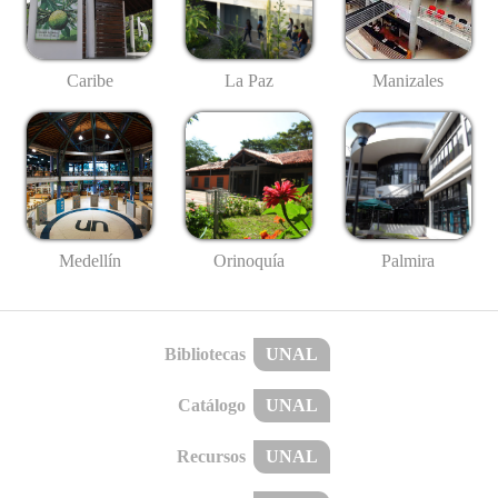
Caribe
La Paz
Manizales
Medellín
Palmira
Orinoquía
Bibliotecas
UNAL
Catálogo
UNAL
Recursos
UNAL