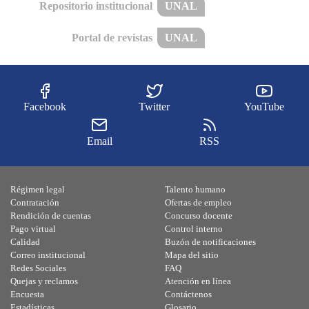
Repositorio institucional
UNAL
Portal de revistas
UNAL
Facebook
Twitter
YouTube
Email
RSS
Régimen legal
Talento humano
Contratación
Ofertas de empleo
Rendición de cuentas
Concurso docente
Pago virtual
Control interno
Calidad
Buzón de notificaciones
Correo institucional
Mapa del sitio
Redes Sociales
FAQ
Quejas y reclamos
Atención en línea
Encuesta
Contáctenos
Estadísticas
Glosario