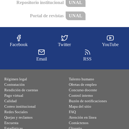
Repositorio institucional
UNAL
Portal de revistas
UNAL
Facebook
Twitter
YouTube
Email
RSS
Régimen legal
Talento humano
Contratación
Ofertas de empleo
Rendición de cuentas
Concurso docente
Pago virtual
Control interno
Calidad
Buzón de notificaciones
Correo institucional
Mapa del sitio
Redes Sociales
FAQ
Quejas y reclamos
Atención en línea
Encuesta
Contáctenos
Estadísticas
Glosario