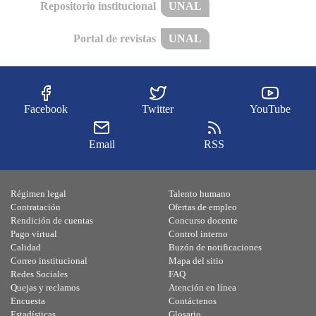
Repositorio institucional
UNAL
Portal de revistas
UNAL
Facebook
Twitter
YouTube
Email
RSS
Régimen legal
Talento humano
Contratación
Ofertas de empleo
Rendición de cuentas
Concurso docente
Pago virtual
Control interno
Calidad
Buzón de notificaciones
Correo institucional
Mapa del sitio
Redes Sociales
FAQ
Quejas y reclamos
Atención en línea
Encuesta
Contáctenos
Estadísticas
Glosario