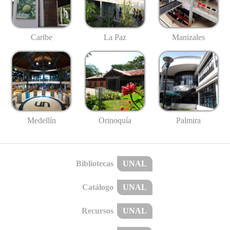
Caribe
La Paz
Manizales
Medellín
Palmira
Orinoquía
Bibliotecas
UNAL
Catálogo
UNAL
Recursos
UNAL