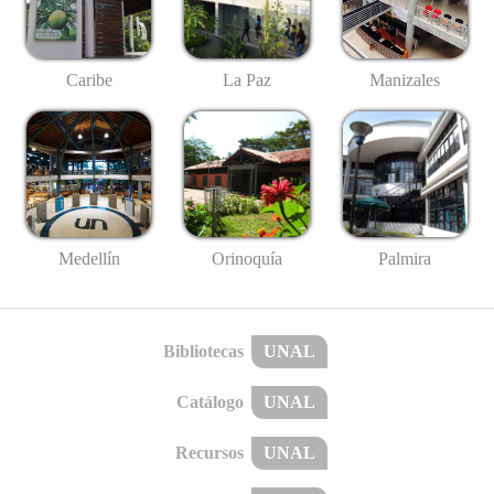
Caribe
La Paz
Manizales
Medellín
Palmira
Orinoquía
Bibliotecas
UNAL
Catálogo
UNAL
Recursos
UNAL