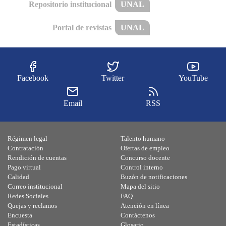
Repositorio institucional
UNAL
Portal de revistas
UNAL
Facebook
Twitter
YouTube
Email
RSS
Régimen legal
Talento humano
Contratación
Ofertas de empleo
Rendición de cuentas
Concurso docente
Pago virtual
Control interno
Calidad
Buzón de notificaciones
Correo institucional
Mapa del sitio
Redes Sociales
FAQ
Quejas y reclamos
Atención en línea
Encuesta
Contáctenos
Estadísticas
Glosario