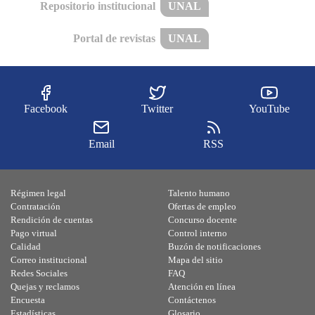
Repositorio institucional
UNAL
Portal de revistas
UNAL
Facebook
Twitter
YouTube
Email
RSS
Régimen legal
Talento humano
Contratación
Ofertas de empleo
Rendición de cuentas
Concurso docente
Pago virtual
Control interno
Calidad
Buzón de notificaciones
Correo institucional
Mapa del sitio
Redes Sociales
FAQ
Quejas y reclamos
Atención en línea
Encuesta
Contáctenos
Estadísticas
Glosario