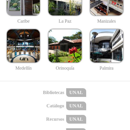
Caribe
La Paz
Manizales
Medellín
Palmira
Orinoquía
Bibliotecas
UNAL
Catálogo
UNAL
Recursos
UNAL