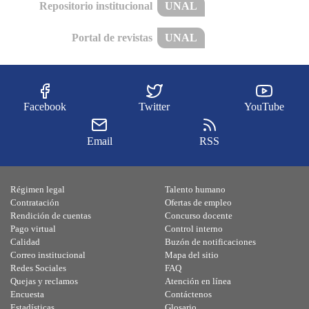
Repositorio institucional
UNAL
Portal de revistas
UNAL
Facebook
Twitter
YouTube
Email
RSS
Régimen legal
Talento humano
Contratación
Ofertas de empleo
Rendición de cuentas
Concurso docente
Pago virtual
Control interno
Calidad
Buzón de notificaciones
Correo institucional
Mapa del sitio
Redes Sociales
FAQ
Quejas y reclamos
Atención en línea
Encuesta
Contáctenos
Estadísticas
Glosario