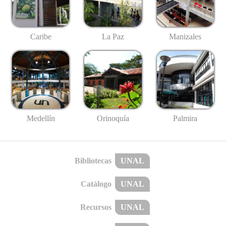
Caribe
La Paz
Manizales
Medellín
Palmira
Orinoquía
Bibliotecas
UNAL
Catálogo
UNAL
Recursos
UNAL