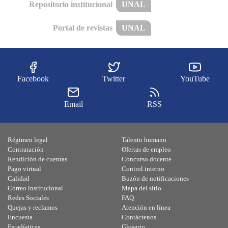
Repositorio institucional
UNAL
Portal de revistas
UNAL
Facebook
Twitter
YouTube
Email
RSS
Régimen legal
Talento humano
Contratación
Ofertas de empleo
Rendición de cuentas
Concurso docente
Pago virtual
Control interno
Calidad
Buzón de notificaciones
Correo institucional
Mapa del sitio
Redes Sociales
FAQ
Quejas y reclamos
Atención en línea
Encuesta
Contáctenos
Estadísticas
Glosario