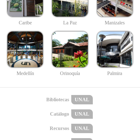
Caribe
La Paz
Manizales
Medellín
Palmira
Orinoquía
Bibliotecas
UNAL
Catálogo
UNAL
Recursos
UNAL