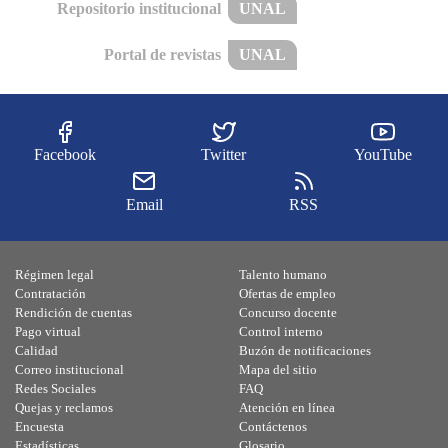
Repositorio institucional
UNAL
Portal de revistas
UNAL
Facebook
Twitter
YouTube
Email
RSS
Régimen legal
Talento humano
Contratación
Ofertas de empleo
Rendición de cuentas
Concurso docente
Pago virtual
Control interno
Calidad
Buzón de notificaciones
Correo institucional
Mapa del sitio
Redes Sociales
FAQ
Quejas y reclamos
Atención en línea
Encuesta
Contáctenos
Estadísticas
Glosario