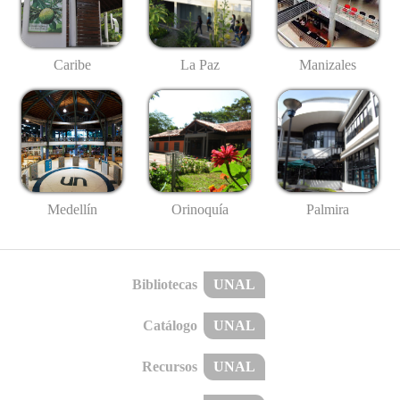
Caribe
La Paz
Manizales
Medellín
Palmira
Orinoquía
Bibliotecas
UNAL
Catálogo
UNAL
Recursos
UNAL