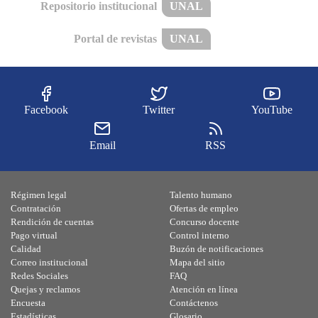
Repositorio institucional
UNAL
Portal de revistas
UNAL
Facebook
Twitter
YouTube
Email
RSS
Régimen legal
Talento humano
Contratación
Ofertas de empleo
Rendición de cuentas
Concurso docente
Pago virtual
Control interno
Calidad
Buzón de notificaciones
Correo institucional
Mapa del sitio
Redes Sociales
FAQ
Quejas y reclamos
Atención en línea
Encuesta
Contáctenos
Estadísticas
Glosario