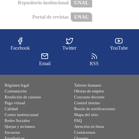
Repositorio institucional
UNAL
Portal de revistas
UNAL
Facebook
Twitter
YouTube
Email
RSS
Régimen legal
Talento humano
Contratación
Ofertas de empleo
Rendición de cuentas
Concurso docente
Pago virtual
Control interno
Calidad
Buzón de notificaciones
Correo institucional
Mapa del sitio
Redes Sociales
FAQ
Quejas y reclamos
Atención en línea
Encuesta
Contáctenos
Estadísticas
Glosario