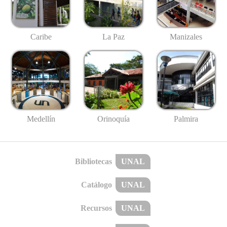
Caribe
La Paz
Manizales
Medellín
Palmira
Orinoquía
Bibliotecas
UNAL
Catálogo
UNAL
Recursos
UNAL