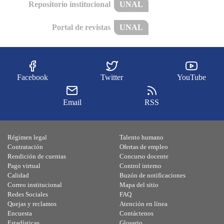
Repositorio institucional
UNAL
Portal de revistas
UNAL
Facebook
Twitter
YouTube
Email
RSS
Régimen legal
Talento humano
Contratación
Ofertas de empleo
Rendición de cuentas
Concurso docente
Pago virtual
Control interno
Calidad
Buzón de notificaciones
Correo institucional
Mapa del sitio
Redes Sociales
FAQ
Quejas y reclamos
Atención en línea
Encuesta
Contáctenos
Estadísticas
Glosario