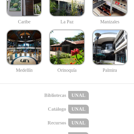
Caribe
La Paz
Manizales
Medellín
Palmira
Orinoquía
Bibliotecas
UNAL
Catálogo
UNAL
Recursos
UNAL