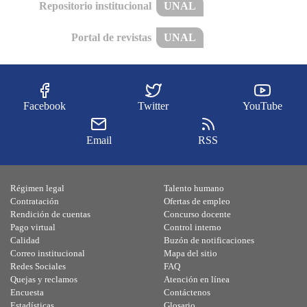
Repositorio institucional
UNAL
Portal de revistas
UNAL
Facebook
Twitter
YouTube
Email
RSS
Régimen legal
Talento humano
Contratación
Ofertas de empleo
Rendición de cuentas
Concurso docente
Pago virtual
Control interno
Calidad
Buzón de notificaciones
Correo institucional
Mapa del sitio
Redes Sociales
FAQ
Quejas y reclamos
Atención en línea
Encuesta
Contáctenos
Estadísticas
Glosario