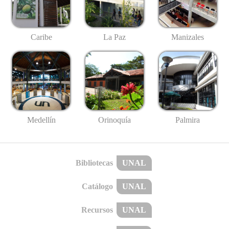
Caribe
La Paz
Manizales
Medellín
Palmira
Orinoquía
Bibliotecas
UNAL
Catálogo
UNAL
Recursos
UNAL