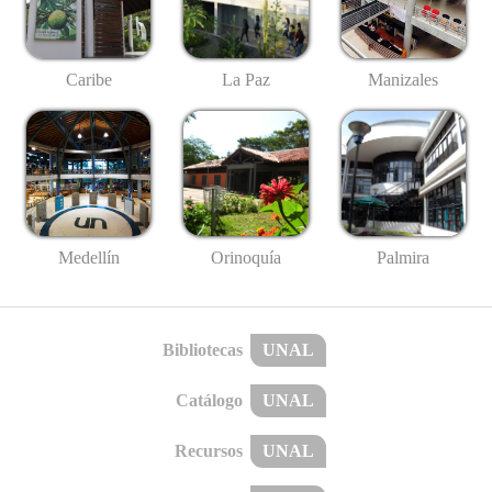
Caribe
La Paz
Manizales
Medellín
Palmira
Orinoquía
Bibliotecas
UNAL
Catálogo
UNAL
Recursos
UNAL