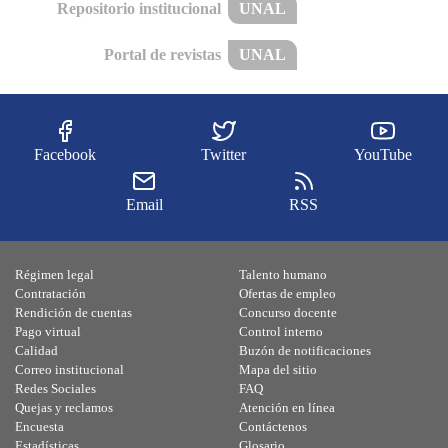
Repositorio institucional
UNAL
Portal de revistas
UNAL
Facebook
Twitter
YouTube
Email
RSS
Régimen legal
Talento humano
Contratación
Ofertas de empleo
Rendición de cuentas
Concurso docente
Pago virtual
Control interno
Calidad
Buzón de notificaciones
Correo institucional
Mapa del sitio
Redes Sociales
FAQ
Quejas y reclamos
Atención en línea
Encuesta
Contáctenos
Estadísticas
Glosario