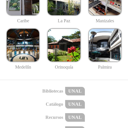
Caribe
La Paz
Manizales
Medellín
Palmira
Orinoquía
Bibliotecas
UNAL
Catálogo
UNAL
Recursos
UNAL