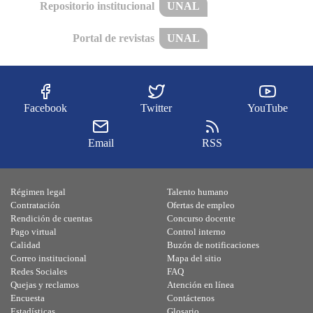
Repositorio institucional
UNAL
Portal de revistas
UNAL
Facebook
Twitter
YouTube
Email
RSS
Régimen legal
Talento humano
Contratación
Ofertas de empleo
Rendición de cuentas
Concurso docente
Pago virtual
Control interno
Calidad
Buzón de notificaciones
Correo institucional
Mapa del sitio
Redes Sociales
FAQ
Quejas y reclamos
Atención en línea
Encuesta
Contáctenos
Estadísticas
Glosario