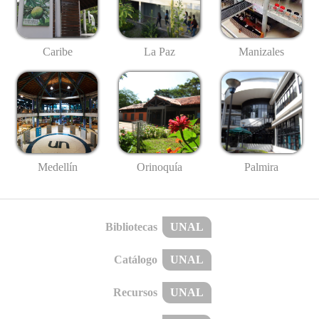
Caribe
La Paz
Manizales
Medellín
Palmira
Orinoquía
Bibliotecas
UNAL
Catálogo
UNAL
Recursos
UNAL