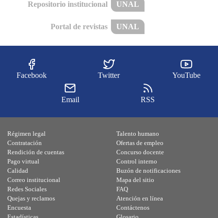
Repositorio institucional
UNAL
Portal de revistas
UNAL
Facebook
Twitter
YouTube
Email
RSS
Régimen legal
Talento humano
Contratación
Ofertas de empleo
Rendición de cuentas
Concurso docente
Pago virtual
Control interno
Calidad
Buzón de notificaciones
Correo institucional
Mapa del sitio
Redes Sociales
FAQ
Quejas y reclamos
Atención en línea
Encuesta
Contáctenos
Estadísticas
Glosario