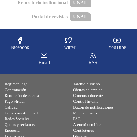
Repositorio institucional
UNAL
Portal de revistas
UNAL
Facebook
Twitter
YouTube
Email
RSS
Régimen legal
Talento humano
Contratación
Ofertas de empleo
Rendición de cuentas
Concurso docente
Pago virtual
Control interno
Calidad
Buzón de notificaciones
Correo institucional
Mapa del sitio
Redes Sociales
FAQ
Quejas y reclamos
Atención en línea
Encuesta
Contáctenos
Estadísticas
Glosario