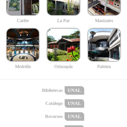
Caribe
La Paz
Manizales
Medellín
Palmira
Orinoquía
Bibliotecas
UNAL
Catálogo
UNAL
Recursos
UNAL