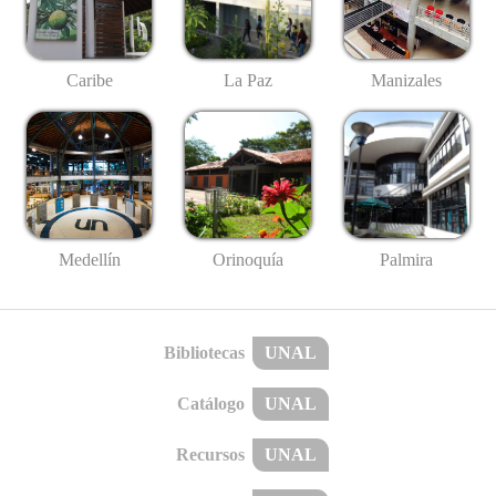
Caribe
La Paz
Manizales
Medellín
Palmira
Orinoquía
Bibliotecas
UNAL
Catálogo
UNAL
Recursos
UNAL