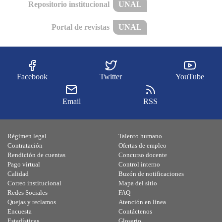
Repositorio institucional
UNAL
Portal de revistas
UNAL
Facebook
Twitter
YouTube
Email
RSS
Régimen legal
Talento humano
Contratación
Ofertas de empleo
Rendición de cuentas
Concurso docente
Pago virtual
Control interno
Calidad
Buzón de notificaciones
Correo institucional
Mapa del sitio
Redes Sociales
FAQ
Quejas y reclamos
Atención en línea
Encuesta
Contáctenos
Estadísticas
Glosario