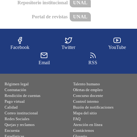
Repositorio institucional
UNAL
Portal de revistas
UNAL
Facebook
Twitter
YouTube
Email
RSS
Régimen legal
Talento humano
Contratación
Ofertas de empleo
Rendición de cuentas
Concurso docente
Pago virtual
Control interno
Calidad
Buzón de notificaciones
Correo institucional
Mapa del sitio
Redes Sociales
FAQ
Quejas y reclamos
Atención en línea
Encuesta
Contáctenos
Estadísticas
Glosario