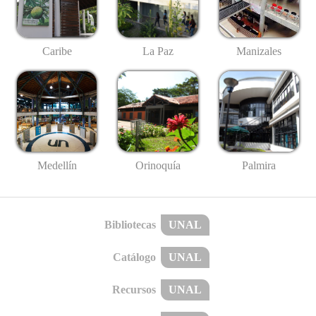
Caribe
La Paz
Manizales
Medellín
Palmira
Orinoquía
Bibliotecas
UNAL
Catálogo
UNAL
Recursos
UNAL